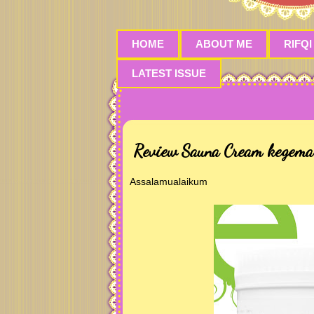
HOME
ABOUT ME
RIFQI
LATEST ISSUE
Review Sauna Cream kegema
Assalamualaikum