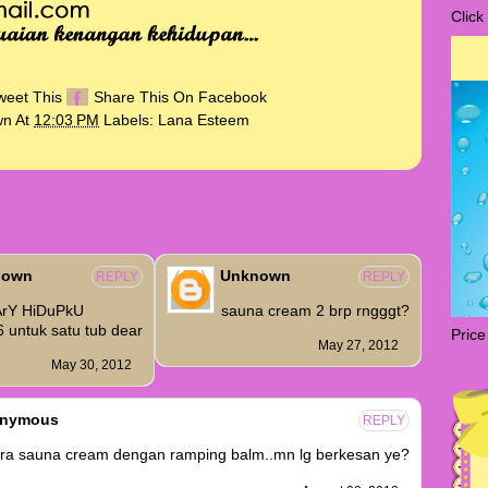
Click
weet This
Share This On Facebook
wn
At
12:03 PM
Labels:
Lana Esteem
nown
Unknown
REPLY
REPLY
ArY HiDuPkU
sauna cream 2 brp rngggt?
untuk satu tub dear
Price
May 27, 2012
May 30, 2012
nymous
REPLY
ra sauna cream dengan ramping balm..mn lg berkesan ye?