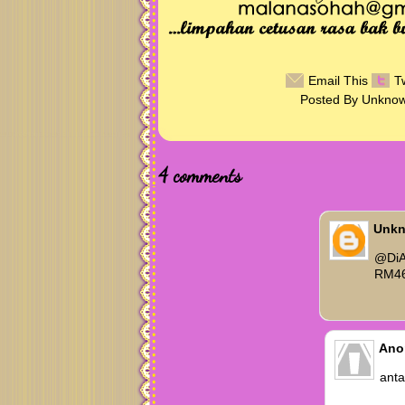
Email This
T
Posted By
Unkno
4
comments
Unk
@
Di
RM46 
Ano
anta