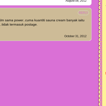
August 08, 2012
REPLY
m sama power..cuma kuantiti sauna cream banyak iaitu
..tidak termasuk postage.
October 31, 2012