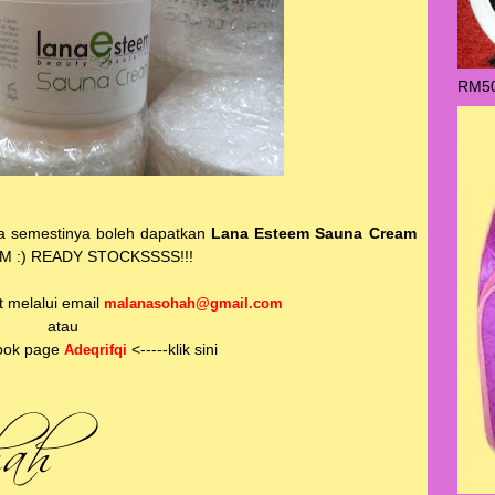
RM50
da semestinya boleh dapatkan
Lana Esteem Sauna Cream
JOM :) READY STOCKSSSS!!!
 melalui email
malanasohah@gmail.com
atau
ook page
<-----klik sini
Adeqrifqi