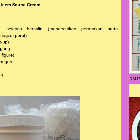
steem Sauna Cream
bu selepas bersalin (mengecutkan peranakan serta
hagian perut)
t-up)
ggang
figure)
tangan
s)
RM1