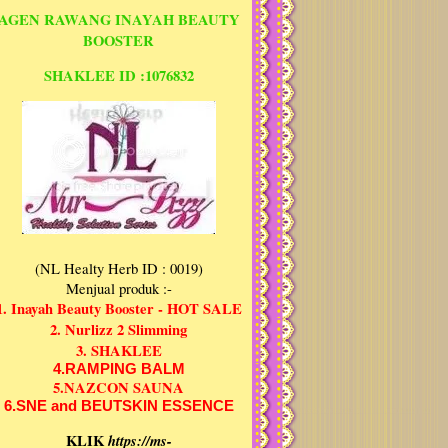
AGEN RAWANG INAYAH BEAUTY
BOOSTER
SHAKLEE ID :1076832
(NL Healty Herb ID : 0019)
Menjual produk :-
1. Inayah Beauty Booster - HOT SALE
2. Nurlizz 2 Slimming
3. SHAKLEE
4.RAMPING BALM
5.NAZCON SAUNA
6.SNE and BEUTSKIN ESSENCE
KLIK
https://ms-